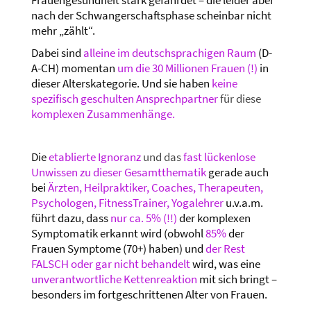
Frauengesundheit stark gefährdet – die leider aber
nach der Schwangerschaftsphase scheinbar nicht
mehr „zählt“.
Dabei sind
alleine im deutschsprachigen Raum
(D-
A-CH) momentan
um die 30 Millionen Frauen (!)
in
dieser Alterskategorie. Und sie haben
keine
spezifisch geschulten Ansprechpartner
für diese
komplexen Zusammenhänge.
Die
etablierte Ignoranz
und das
fast lückenlose
Unwissen zu dieser Gesamtthematik
gerade auch
bei
Ärzten, Heilpraktiker, Coaches, Therapeuten,
Psychologen, FitnessTrainer, Yogalehrer
u.v.a.m.
führt dazu, dass
nur ca. 5% (!!)
der komplexen
Symptomatik erkannt wird (obwohl
85%
der
Frauen Symptome (70+) haben) und
der Rest
FALSCH oder gar nicht behandelt
wird, was eine
unverantwortliche Kettenreaktion
mit sich bringt –
besonders im fortgeschrittenen Alter von Frauen.