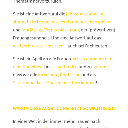
Thematik hervorzurufen.
Sie ist eine Antwort auf die
jahrzehntelange oft
stigmatisierte und missverstandene Lebensphase
und
fahrlässige Vernachlässigung
der (präventiven)
Frauengesundheit. Und eine Antwort auf das
weitverbreitete Unwissen
– auch bei Fachleuten!
Sie ist ein Apell an alle Frauen
sich zu empowern mit
dem Knowhow
, uns
zu
verbinden
und zu
spüren
,
dass wir alle
im selben „Boot“ sind
und als
Sisterhood diese Phasen meistern können
!
WARUM DIESE AUSBILDUNG JETZT SO WICHTIG IST:
In einer Welt in der immer mehr Frauen nach