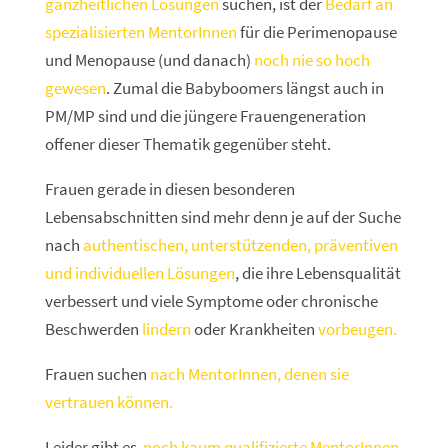
ganzheitlichen Lösungen
suchen, ist der
Bedarf an
spezialisierten MentorInnen
für die Perimenopause
und Menopause (und danach)
noch nie so hoch
gewesen
. Zumal die Babyboomers längst auch in
PM/MP sind und die jüngere Frauengeneration
offener dieser Thematik gegenüber steht.
Frauen gerade in diesen besonderen
Lebensabschnitten sind mehr denn je auf der Suche
nach
authentischen, unterstützenden, präventiven
und individuellen Lösungen
, die ihre Lebensqualität
verbessert und viele Symptome oder chronische
Beschwerden
lindern
oder Krankheiten
vorbeugen.
Frauen suchen
nach MentorInnen, denen sie
vertrauen können.
Leider gibt es
noch kaum qualifizierte MentorInnen
,