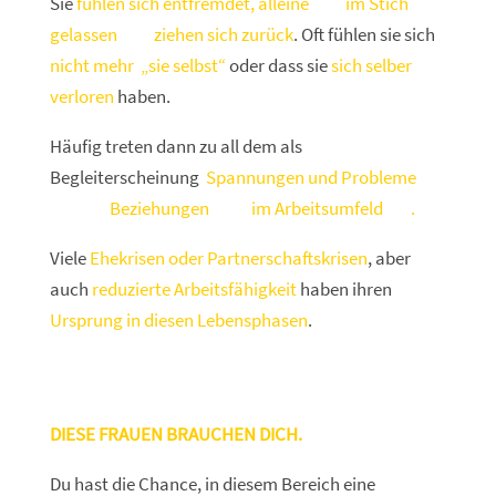
Sie
fühlen sich entfremdet, alleine
und
im Stich
gelassen
und
ziehen sich zurück
. Oft fühlen sie sich
nicht mehr „sie selbst“
oder dass sie
sich selber
verloren
haben.
Häufig treten dann zu all dem als
Begleiterscheinung
Spannungen und Probleme
auch in
Beziehungen
oder
im Arbeitsumfeld
auf
.
Viele
Ehekrisen oder Partnerschaftskrisen
, aber
auch
reduzierte Arbeitsfähigkeit
haben ihren
Ursprung in diesen Lebensphasen
.
DIESE FRAUEN BRAUCHEN DICH.
Du hast die Chance, in diesem Bereich eine